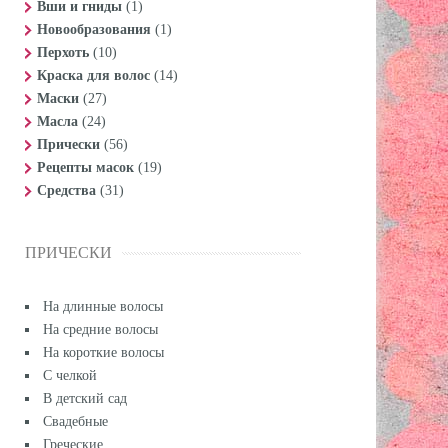
Вши и гниды
(1)
Новообразования
(1)
Перхоть
(10)
Краска для волос
(14)
Маски
(27)
Масла
(24)
Прически
(56)
Рецепты масок
(19)
Средства
(31)
ПРИЧЕСКИ
На длинные волосы
На средние волосы
На короткие волосы
С челкой
В детский сад
Свадебные
Греческие