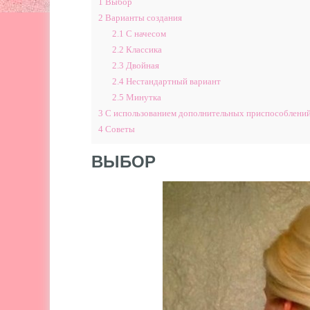
1
Выбор
2
Варианты создания
2.1
С начесом
2.2
Классика
2.3
Двойная
2.4
Нестандартный вариант
2.5
Минутка
3
С использованием дополнительных приспособлени
4
Советы
ВЫБОР