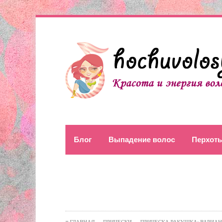
Блог
Выпадение волос
Перхоть