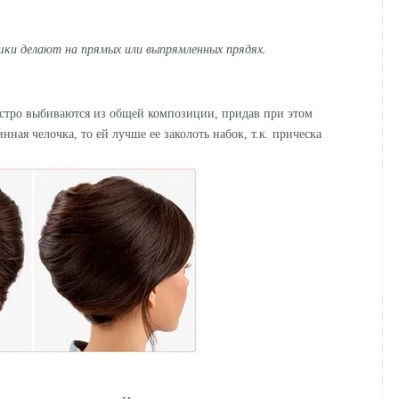
шки делают на прямых или выпрямленных прядях.
ыстро выбиваются из общей композиции, придав при этом
ная челочка, то ей лучше ее заколоть набок, т.к. прическа