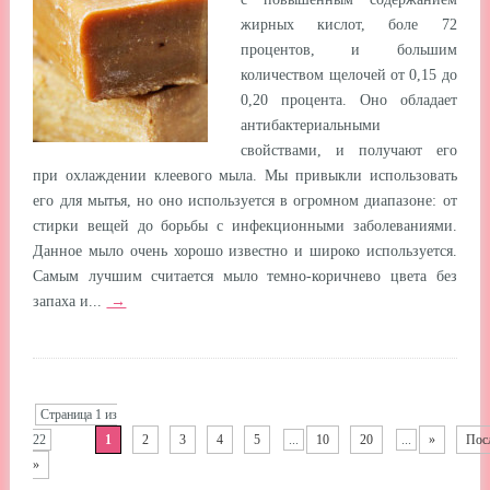
жирных кислот, боле 72
процентов, и большим
количеством щелочей от 0,15 до
0,20 процента. Оно обладает
антибактериальными
свойствами, и получают его
при охлаждении клеевого мыла. Мы привыкли использовать
его для мытья, но оно используется в огромном диапазоне: от
стирки вещей до борьбы с инфекционными заболеваниями.
Данное мыло очень хорошо известно и широко используется.
Самым лучшим считается мыло темно-коричнево цвета без
запаха и...
→
Страница 1 из
22
1
2
3
4
5
...
10
20
...
»
Пос
»